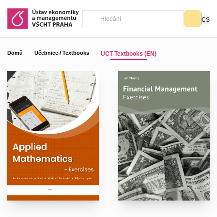
CS
Domů
Učebnice / Textbooks
UCT Textbooks (EN)